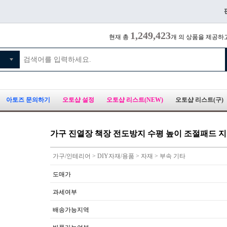
1,249,423
현재 총
개 의 상품을 제공하
아토즈 문의하기
오토샵 설정
오토샵 리스트(NEW)
오토샵 리스트(구)
가구 진열장 책장 전도방지 수평 높이 조절패드 
가구/인테리어 > DIY자재/용품 > 자재 > 부속 기타
도매가
과세여부
배송가능지역