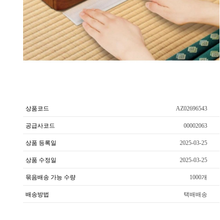
상품코드
AZ02696543
공급사코드
00002063
상품 등록일
2025-03-25
상품 수정일
2025-03-25
묶음배송 가능 수량
1000개
배송방법
택배배송