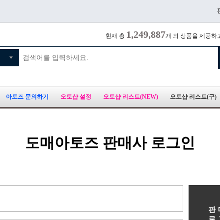
1,249,887
현재 총
개 의 상품을 제공하
아토즈 문의하기
오토샵 설정
오토샵 리스트(NEW)
오토샵 리스트(구)
도매아토즈 판매사 로그인
판
로