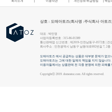
회사소개
이용약관
개인정보/취급방침
책임의
상호 : 도매아토즈(회사명 :주식회사 아토즈
대표 : 박민영
사업자등록번호 : 315-86-01389
통신판매업 신고번호 : 제2019-인천남동구-0572호 | 건강
회사주소 : 인천광역시 남동구 남동대로692번길 7, 2층
도매아토즈 에서 공급하는 상품은 대부분 문제가 없으나
도매아토즈는 그에 대한 일체의 책임을 지지 않습니다.
이용자들께서는 상품판매 전 각종 분쟁에 의한 피해를 
Copyrightⓒ 2019. domeatoz.com. All rights reserved.