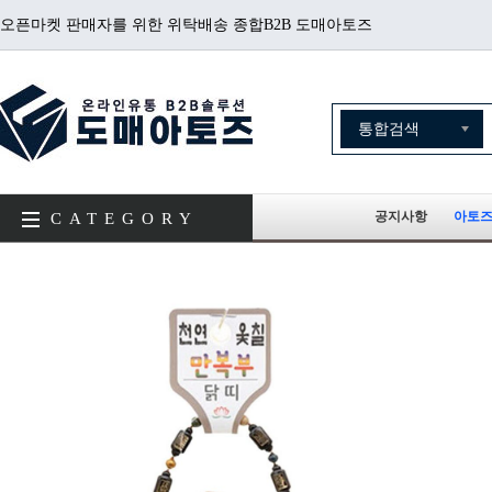
오픈마켓 판매자를 위한 위탁배송 종합B2B 도매아토즈
공지사항
아토즈
CATEGORY