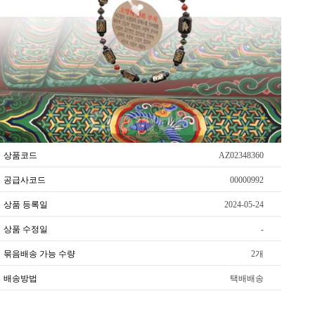
상품코드
AZ02348360
공급사코드
00000992
상품 등록일
2024-05-24
상품 수정일
-
묶음배송 가능 수량
2개
배송방법
택배배송