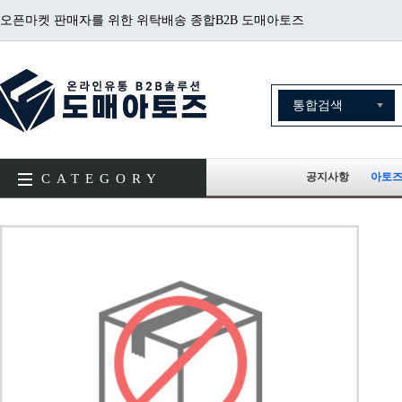
오픈마켓 판매자를 위한 위탁배송 종합B2B 도매아토즈
공지사항
아토즈
CATEGORY