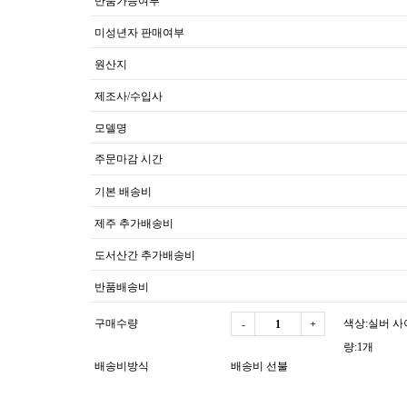
반품가능여부
미성년자 판매여부
원산지
제조사/수입사
모델명
주문마감 시간
기본 배송비
제주 추가배송비
도서산간 추가배송비
반품배송비
구매수량
색상:실버 사이
-
+
량:1개
배송비방식
배송비 선불