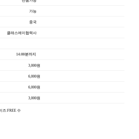
반품가능
가능
중국
클래스에이협력사
14:00분까지
3,000
원
6,000
원
6,000
원
3,000
원
즈:FREE 수