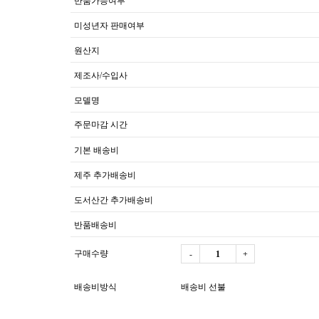
반품가능여부
미성년자 판매여부
원산지
제조사/수입사
모델명
주문마감 시간
기본 배송비
제주 추가배송비
도서산간 추가배송비
반품배송비
구매수량
-
+
배송비방식
배송비 선불