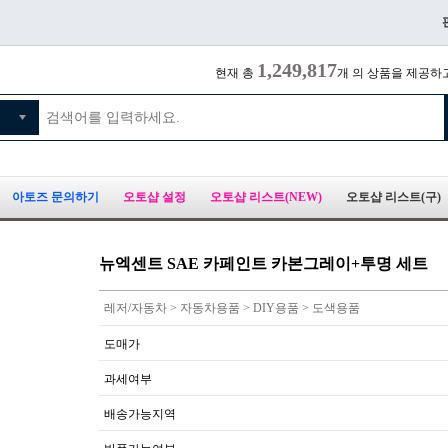
1,249,817
현재 총
개 의 상품을 제공하
아토즈 문의하기
오토샵 설정
오토샵 리스트(NEW)
오토샵 리스트(구)
뉴엑센트 SAE 카페인트 카본그레이+투명 세트
레저/자동차 > 자동차용품 > DIY용품 > 도색용품
도매가
과세여부
배송가능지역