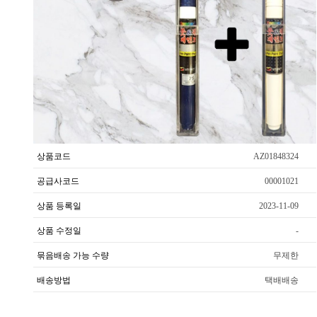
상품코드
AZ01848324
공급사코드
00001021
상품 등록일
2023-11-09
상품 수정일
-
묶음배송 가능 수량
무제한
배송방법
택배배송