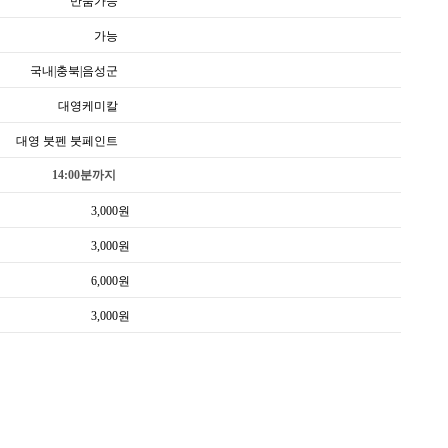
반품가능
가능
국내|충북|음성군
대영케미칼
대영 붓펜 붓페인트
14:00분까지
3,000
원
3,000
원
6,000
원
3,000
원