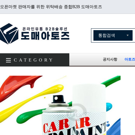
오픈마켓 판매자를 위한 위탁배송 종합B2B 도매아토즈
공지사항
아토즈
CATEGORY