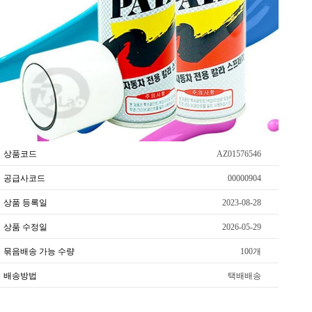
상품코드
AZ01576546
공급사코드
00000904
상품 등록일
2023-08-28
상품 수정일
2026-05-29
묶음배송 가능 수량
100개
배송방법
택배배송