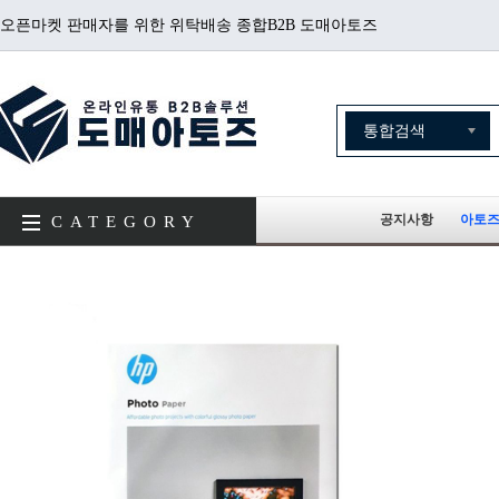
오픈마켓 판매자를 위한 위탁배송 종합B2B 도매아토즈
공지사항
아토즈
CATEGORY