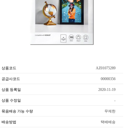
상품코드
AZ01075289
공급사코드
00000356
상품 등록일
2020-11-19
상품 수정일
-
묶음배송 가능 수량
무제한
배송방법
택배배송