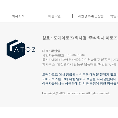
회사소개
이용약관
개인정보/취급방침
책임의
상호 : 도매아토즈(회사명 :주식회사 아토즈
대표 : 박민영
사업자등록번호 : 315-86-01389
통신판매업 신고번호 : 제2019-인천남동구-0572호 | 건강
회사주소 : 인천광역시 남동구 남동대로692번길 7, 2층
도매아토즈 에서 공급하는 상품은 대부분 문제가 없으나
도매아토즈는 그에 대한 일체의 책임을 지지 않습니다.
이용자들께서는 상품판매 전 각종 분쟁에 의한 피해를 
Copyrightⓒ 2019. domeatoz.com. All rights reserved.