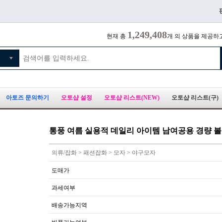
1,249,408
현재 총
개 의 상품을 제공하
아토즈 문의하기
오토샵 설정
오토샵 리스트(NEW)
오토샵 리스트(구)
통풍 여름 실용적 데일리 아이템 남여공용 경량 
의류/잡화 > 패션잡화 > 모자 > 야구모자
도매가
과세여부
배송가능지역