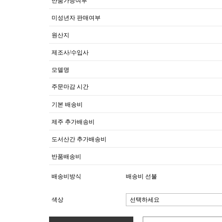
반품가능여부
미성년자 판매여부
원산지
제조사/수입사
모델명
주문마감 시간
기본 배송비
제주 추가배송비
도서산간 추가배송비
반품배송비
배송비방식
배송비 선불
색상