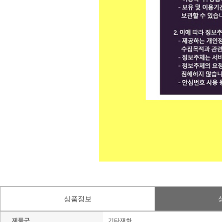
상품정보
제품군
기타재화