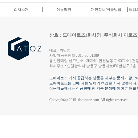
회사소개
이용약관
개인정보/취급방침
책임의
상호 : 도매아토즈(회사명 :주식회사 아토즈
대표 : 박민영
사업자등록번호 : 315-86-01389
통신판매업 신고번호 : 제2019-인천남동구-0572호 | 건강
회사주소 : 인천광역시 남동구 남동대로692번길 7, 2층
도매아토즈 에서 공급하는 상품은 대부분 문제가 없으나
도매아토즈는 그에 대한 일체의 책임을 지지 않습니다.
이용자들께서는 상품판매 전 각종 분쟁에 의한 피해를 
Copyrightⓒ 2019. domeatoz.com. All rights reserved.