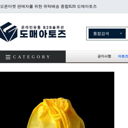
오픈마켓 판매자를 위한 위탁배송 종합B2B 도매아토즈
공지사항
아토즈
CATEGORY