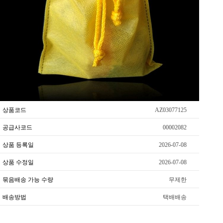
상품코드
AZ03077125
공급사코드
00002082
상품 등록일
2026-07-08
상품 수정일
2026-07-08
묶음배송 가능 수량
무제한
배송방법
택배배송