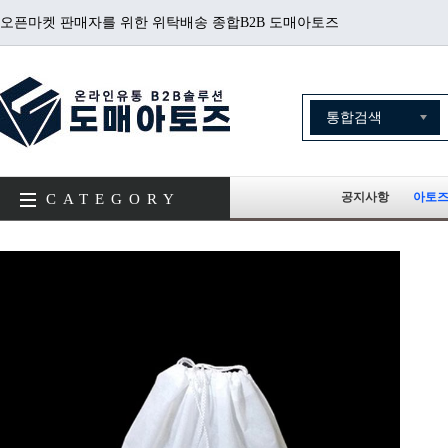
오픈마켓 판매자를 위한 위탁배송 종합B2B 도매아토즈
공지사항
아토즈
CATEGORY