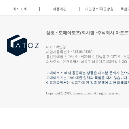
회사소개
이용약관
개인정보/취급방침
책임의
상호 : 도매아토즈(회사명 :주식회사 아토즈
대표 : 박민영
사업자등록번호 : 315-86-01389
통신판매업 신고번호 : 제2019-인천남동구-0572호 | 건강
회사주소 : 인천광역시 남동구 남동대로692번길 7, 2층
도매아토즈 에서 공급하는 상품은 대부분 문제가 없으나
도매아토즈는 그에 대한 일체의 책임을 지지 않습니다.
이용자들께서는 상품판매 전 각종 분쟁에 의한 피해를 
Copyrightⓒ 2019. domeatoz.com. All rights reserved.