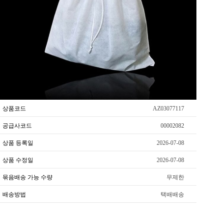
상품코드
AZ03077117
공급사코드
00002082
상품 등록일
2026-07-08
상품 수정일
2026-07-08
묶음배송 가능 수량
무제한
배송방법
택배배송