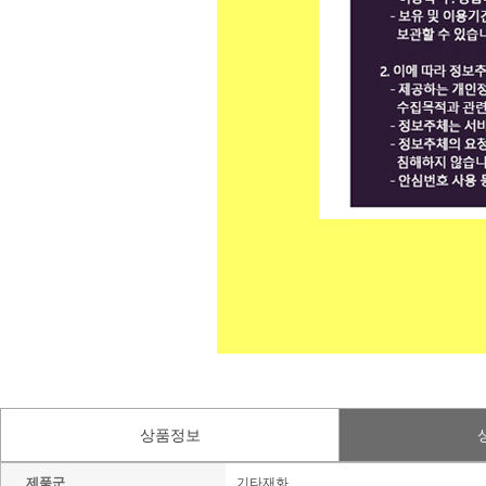
상품정보
제품군
기타재화