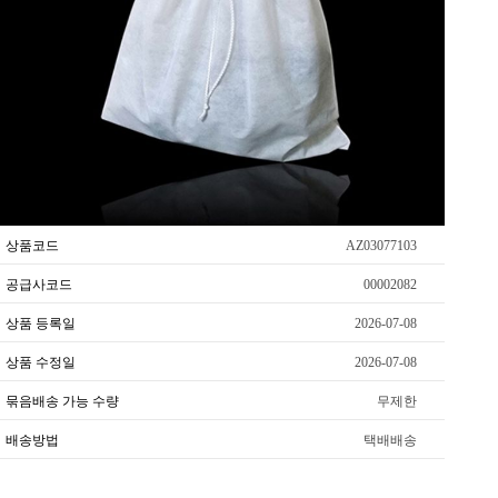
상품코드
AZ03077103
공급사코드
00002082
상품 등록일
2026-07-08
상품 수정일
2026-07-08
묶음배송 가능 수량
무제한
배송방법
택배배송