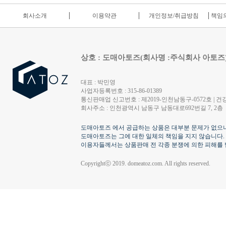
회사소개
이용약관
개인정보/취급방침
책임의
상호 : 도매아토즈(회사명 :주식회사 아토즈
대표 : 박민영
사업자등록번호 : 315-86-01389
통신판매업 신고번호 : 제2019-인천남동구-0572호 | 건강
회사주소 : 인천광역시 남동구 남동대로692번길 7, 2층
도매아토즈 에서 공급하는 상품은 대부분 문제가 없으나
도매아토즈는 그에 대한 일체의 책임을 지지 않습니다.
이용자들께서는 상품판매 전 각종 분쟁에 의한 피해를 
Copyrightⓒ 2019. domeatoz.com. All rights reserved.