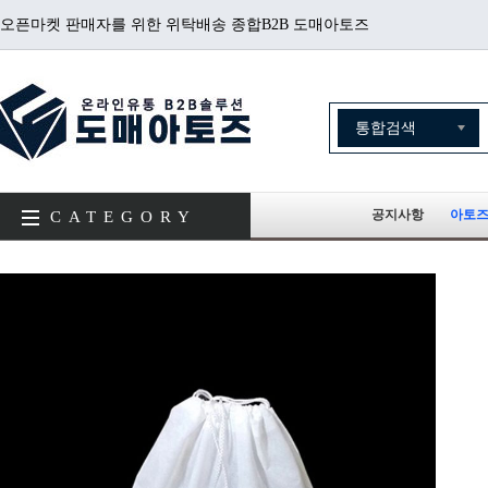
오픈마켓 판매자를 위한 위탁배송 종합B2B 도매아토즈
공지사항
아토즈
CATEGORY