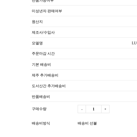
반품가능여부
미성년자 판매여부
원산지
제조사/수입사
모델명
LU
주문마감 시간
기본 배송비
제주 추가배송비
도서산간 추가배송비
반품배송비
구매수량
-
+
배송비방식
배송비 선불