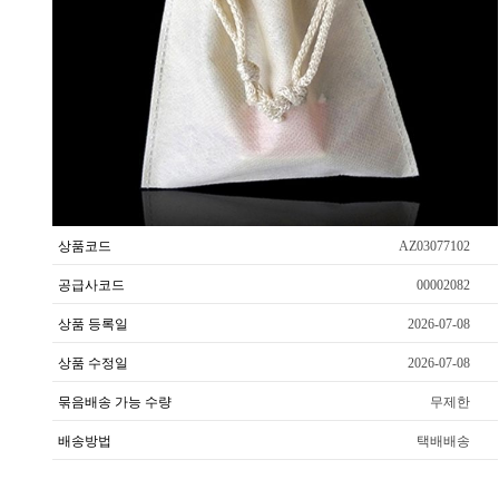
상품코드
AZ03077102
공급사코드
00002082
상품 등록일
2026-07-08
상품 수정일
2026-07-08
묶음배송 가능 수량
무제한
배송방법
택배배송