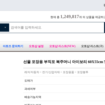
1,249,817
현재 총
개 의 상품을 제공하
아토즈 문의하기
오토샵 설정
오토샵 리스트(NEW)
오토샵 리스트(구)
선물 포장용 부직포 복주머니 아이보리 60X55cm 
레저/자동차 > 전기/산업자재 > 포장용품 > 포장봉투
도매가
과세여부
배송가능지역