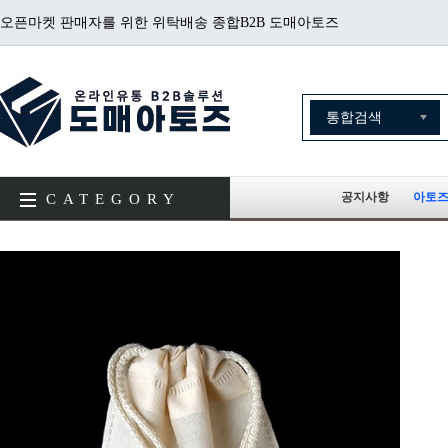
오픈마켓 판매자를 위한 위탁배송 종합B2B 도매아토즈
공지사항
아토즈
CATEGORY