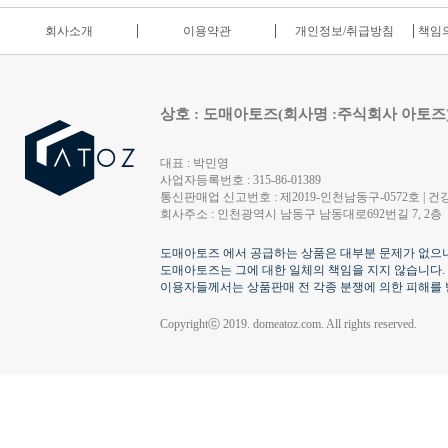
회사소개
이용약관
개인정보/취급방침
책임의
상호 : 도매아토즈(회사명 :주식회사 아토즈
대표 : 박민영
사업자등록번호 : 315-86-01389
통신판매업 신고번호 : 제2019-인천남동구-0572호 | 건강
회사주소 : 인천광역시 남동구 남동대로692번길 7, 2층
도매아토즈 에서 공급하는 상품은 대부분 문제가 없으나
도매아토즈는 그에 대한 일체의 책임을 지지 않습니다.
이용자들께서는 상품판매 전 각종 분쟁에 의한 피해를 
Copyrightⓒ 2019. domeatoz.com. All rights reserved.