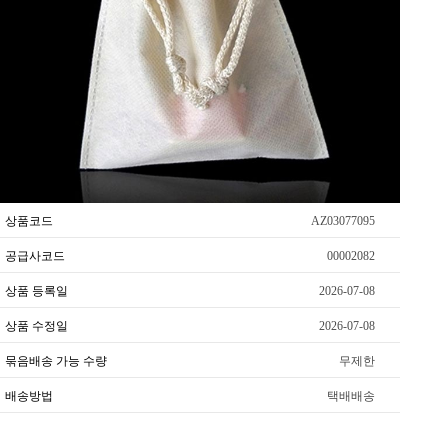
상품코드
AZ03077095
공급사코드
00002082
상품 등록일
2026-07-08
상품 수정일
2026-07-08
묶음배송 가능 수량
무제한
배송방법
택배배송