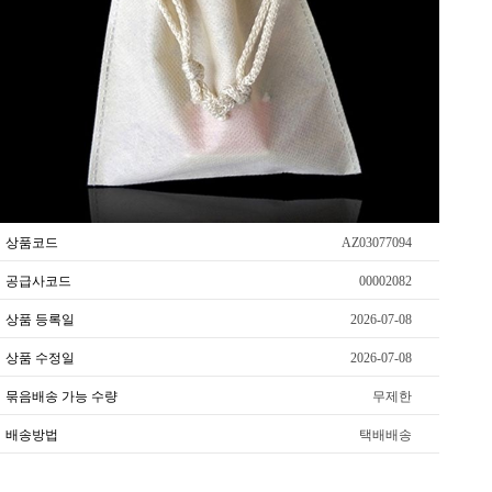
상품코드
AZ03077094
공급사코드
00002082
상품 등록일
2026-07-08
상품 수정일
2026-07-08
묶음배송 가능 수량
무제한
배송방법
택배배송