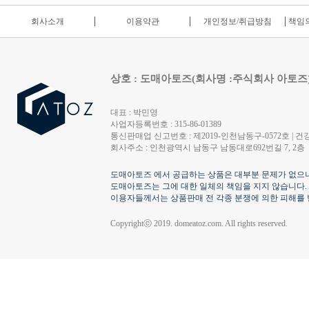
회사소개
이용약관
개인정보/취급방침
책임의
상호 : 도매아토즈(회사명 :주식회사 아토즈
대표 : 박민영
사업자등록번호 : 315-86-01389
통신판매업 신고번호 : 제2019-인천남동구-0572호 | 건강
회사주소 : 인천광역시 남동구 남동대로692번길 7, 2층
도매아토즈 에서 공급하는 상품은 대부분 문제가 없으나
도매아토즈는 그에 대한 일체의 책임을 지지 않습니다.
이용자들께서는 상품판매 전 각종 분쟁에 의한 피해를 
Copyrightⓒ 2019. domeatoz.com. All rights reserved.