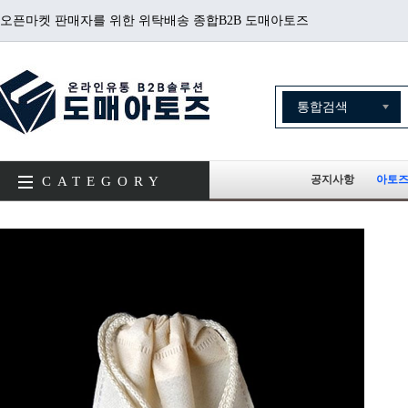
오픈마켓 판매자를 위한 위탁배송 종합B2B 도매아토즈
공지사항
아토즈
CATEGORY