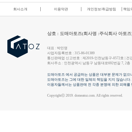
회사소개
이용약관
개인정보/취급방침
책임의
상호 : 도매아토즈(회사명 :주식회사 아토즈
대표 : 박민영
사업자등록번호 : 315-86-01389
통신판매업 신고번호 : 제2019-인천남동구-0572호 | 건강
회사주소 : 인천광역시 남동구 남동대로692번길 7, 2층
도매아토즈 에서 공급하는 상품은 대부분 문제가 없으나
도매아토즈는 그에 대한 일체의 책임을 지지 않습니다.
이용자들께서는 상품판매 전 각종 분쟁에 의한 피해를 
Copyrightⓒ 2019. domeatoz.com. All rights reserved.