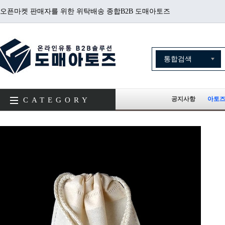
오픈마켓 판매자를 위한 위탁배송 종합B2B 도매아토즈
공지사항
아토즈
CATEGORY