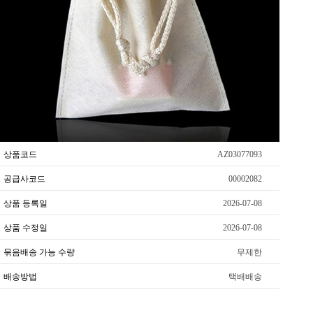
상품코드
AZ03077093
공급사코드
00002082
상품 등록일
2026-07-08
상품 수정일
2026-07-08
묶음배송 가능 수량
무제한
배송방법
택배배송