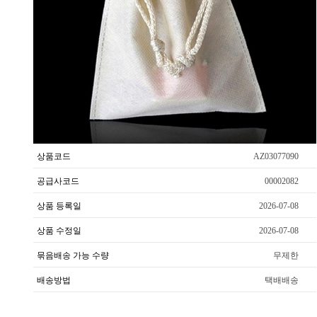
상품코드
AZ03077090
공급사코드
00002082
상품 등록일
2026-07-08
상품 수정일
2026-07-08
묶음배송 가능 수량
무제한
배송방법
택배배송