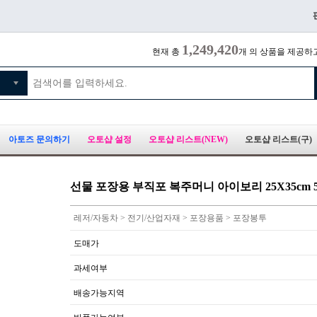
1,249,420
현재 총
개 의 상품을 제공하
아토즈 문의하기
오토샵 설정
오토샵 리스트(NEW)
오토샵 리스트(구)
선물 포장용 부직포 복주머니 아이보리 25X35cm 
레저/자동차 > 전기/산업자재 > 포장용품 > 포장봉투
도매가
과세여부
배송가능지역