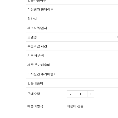
반품가능여부
미성년자 판매여부
원산지
제조사/수입사
모델명
LU
주문마감 시간
기본 배송비
제주 추가배송비
도서산간 추가배송비
반품배송비
구매수량
-
+
배송비방식
배송비 선불