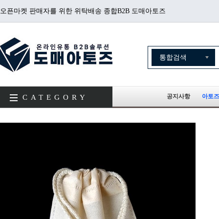
오픈마켓 판매자를 위한 위탁배송 종합B2B 도매아토즈
공지사항
아토즈
CATEGORY