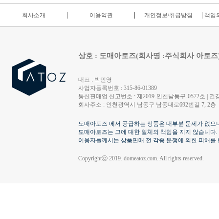
회사소개
이용약관
개인정보/취급방침
책임의
상호 : 도매아토즈(회사명 :주식회사 아토즈
대표 : 박민영
사업자등록번호 : 315-86-01389
통신판매업 신고번호 : 제2019-인천남동구-0572호 | 건강
회사주소 : 인천광역시 남동구 남동대로692번길 7, 2층
도매아토즈 에서 공급하는 상품은 대부분 문제가 없으나
도매아토즈는 그에 대한 일체의 책임을 지지 않습니다.
이용자들께서는 상품판매 전 각종 분쟁에 의한 피해를 
Copyrightⓒ 2019. domeatoz.com. All rights reserved.