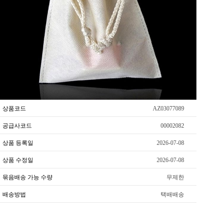
상품코드
AZ03077089
공급사코드
00002082
상품 등록일
2026-07-08
상품 수정일
2026-07-08
묶음배송 가능 수량
무제한
배송방법
택배배송