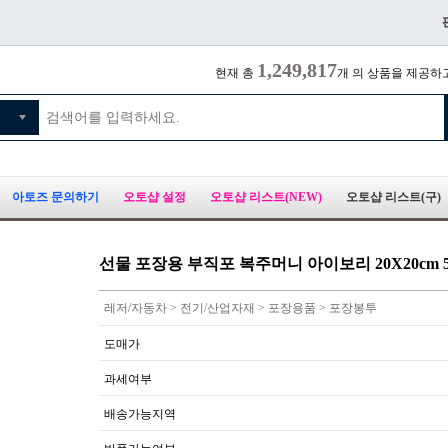
1,249,817
현재 총
개 의 상품을 제공하
아토즈 문의하기
오토샵 설정
오토샵 리스트(NEW)
오토샵 리스트(구)
선물 포장용 부직포 복주머니 아이보리 20X20cm 
레저/자동차 > 전기/산업자재 > 포장용품 > 포장봉투
도매가
과세여부
배송가능지역