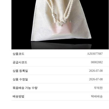
상품코드
AZ03077087
공급사코드
00002082
상품 등록일
2026-07-08
상품 수정일
2026-07-08
묶음배송 가능 수량
무제한
배송방법
택배배송