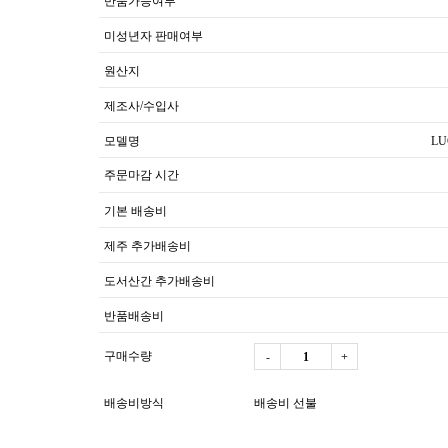
반품가능여부
미성년자 판매여부
원산지
제조사/수입사
모델명
LU
주문마감 시간
기본 배송비
제주 추가배송비
도서산간 추가배송비
반품배송비
구매수량
-
+
배송비방식
배송비 선불