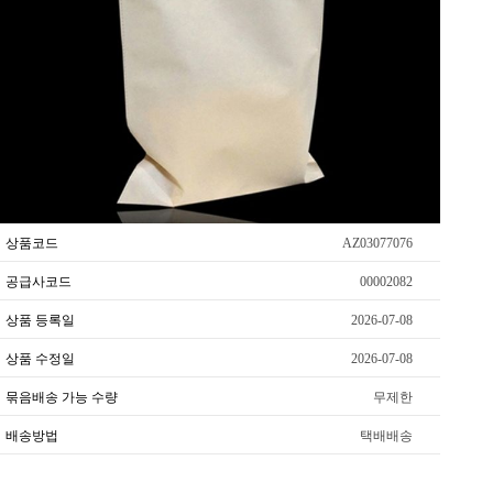
상품코드
AZ03077076
공급사코드
00002082
상품 등록일
2026-07-08
상품 수정일
2026-07-08
묶음배송 가능 수량
무제한
배송방법
택배배송