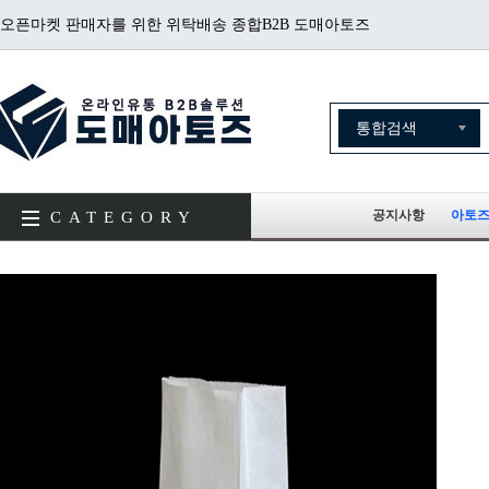
오픈마켓 판매자를 위한 위탁배송 종합B2B 도매아토즈
공지사항
아토즈
CATEGORY