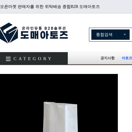
오픈마켓 판매자를 위한 위탁배송 종합B2B 도매아토즈
공지사항
아토즈
CATEGORY