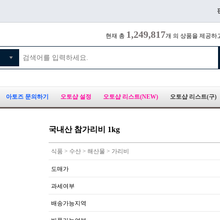
1,249,817
현재 총
개 의 상품을 제공하
아토즈 문의하기
오토샵 설정
오토샵 리스트(NEW)
오토샵 리스트(구)
국내산 참가리비 1kg
식품 > 수산 > 해산물 > 가리비
도매가
과세여부
배송가능지역