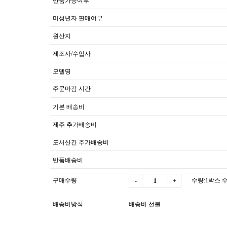
반품가능여부
미성년자 판매여부
원산지
제조사/수입사
모델명
주문마감 시간
기본 배송비
제주 추가배송비
도서산간 추가배송비
반품배송비
구매수량
수량:1박스 수
-
+
배송비방식
배송비 선불