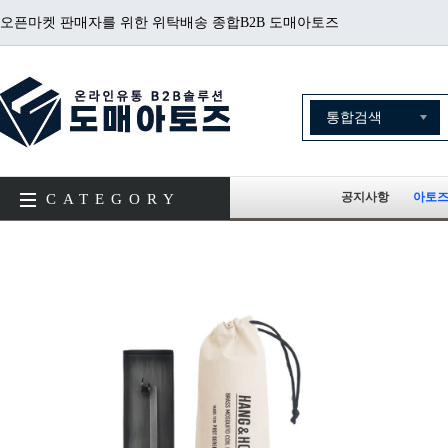
오픈마켓 판매자를 위한 위탁배송 종합B2B 도매아토즈
공지사항
아토즈
CATEGORY