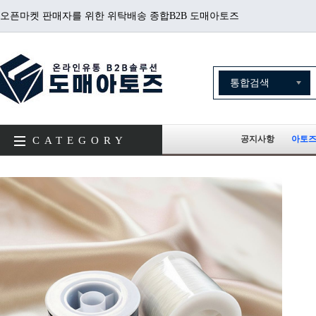
오픈마켓 판매자를 위한 위탁배송 종합B2B 도매아토즈
공지사항
아토즈
CATEGORY