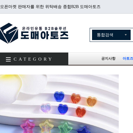
오픈마켓 판매자를 위한 위탁배송 종합B2B 도매아토즈
공지사항
아토즈
CATEGORY