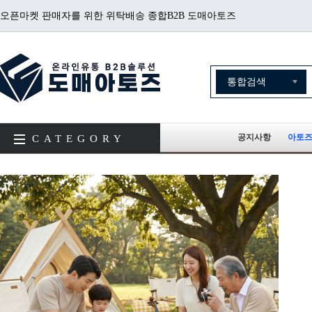
오픈마켓 판매자를 위한 위탁배송 종합B2B 도매아토즈
공지사항
아토즈
CATEGORY