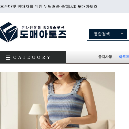
오픈마켓 판매자를 위한 위탁배송 종합B2B 도매아토즈
공지사항
아토즈
CATEGORY