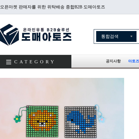
오픈마켓 판매자를 위한 위탁배송 종합B2B 도매아토즈
공지사항
아토즈
CATEGORY