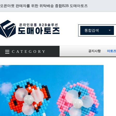
오픈마켓 판매자를 위한 위탁배송 종합B2B 도매아토즈
공지사항
아토즈
CATEGORY