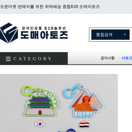
오픈마켓 판매자를 위한 위탁배송 종합B2B 도매아토즈
공지사항
아토즈
CATEGORY