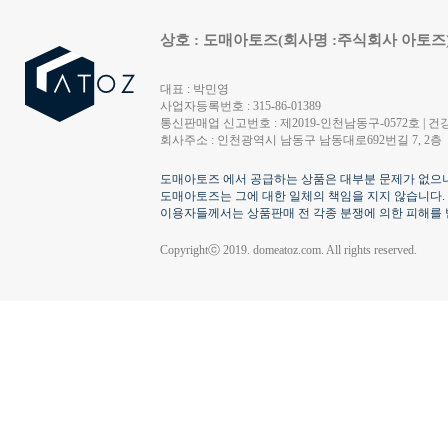
상호 : 도매아토즈(회사명 :주식회사 아토즈
대표 : 박민영
사업자등록번호 : 315-86-01389
통신판매업 신고번호 : 제2019-인천남동구-0572호 | 건강
회사주소 : 인천광역시 남동구 남동대로692번길 7, 2층
도매아토즈 에서 공급하는 상품은 대부분 문제가 없으나
도매아토즈는 그에 대한 일체의 책임을 지지 않습니다.
이용자들께서는 상품판매 전 각종 분쟁에 의한 피해를 
Copyrightⓒ 2019. domeatoz.com. All rights reserved.