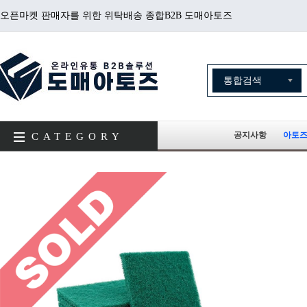
오픈마켓 판매자를 위한 위탁배송 종합B2B 도매아토즈
공지사항
아토즈
CATEGORY