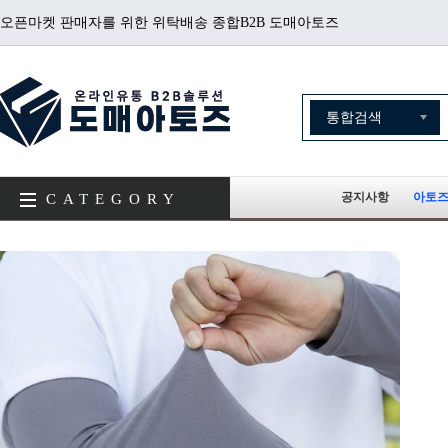
오픈마켓 판매자를 위한 위탁배송 종합B2B 도매아토즈
공지사항
아토즈
CATEGORY