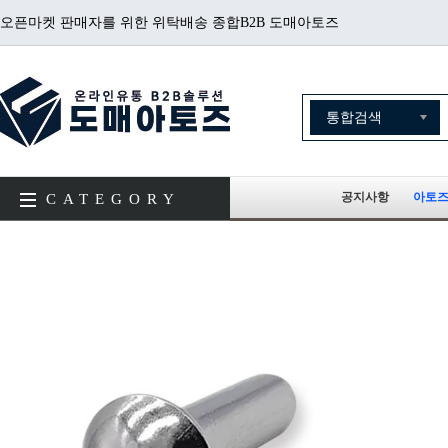
오픈마켓 판매자를 위한 위탁배송 종합B2B 도매아토즈
공지사항
아토즈
CATEGORY