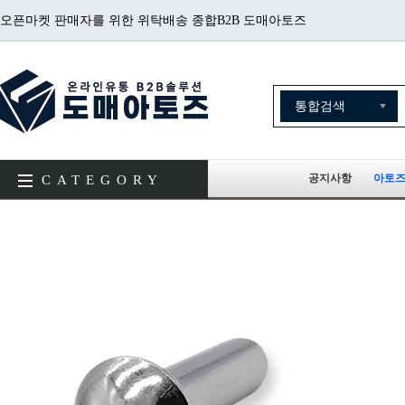
오픈마켓 판매자를 위한 위탁배송 종합B2B 도매아토즈
공지사항
아토즈
CATEGORY