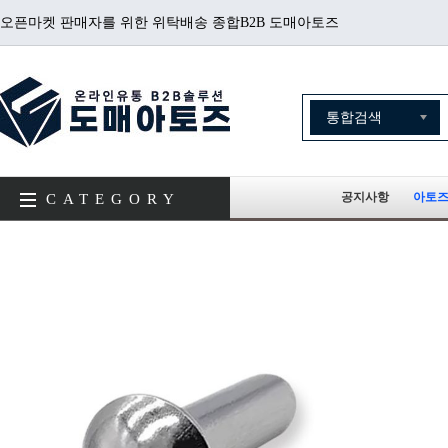
오픈마켓 판매자를 위한 위탁배송 종합B2B 도매아토즈
공지사항
아토즈
CATEGORY