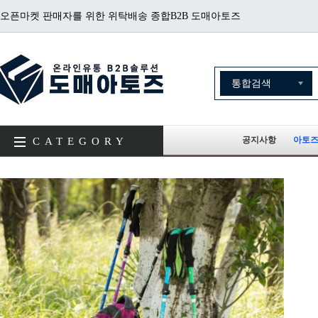
오픈마켓 판매자를 위한 위탁배송 종합B2B 도매아토즈
공지사항
아토즈
CATEGORY