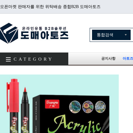
오픈마켓 판매자를 위한 위탁배송 종합B2B 도매아토즈
공지사항
아토즈
CATEGORY