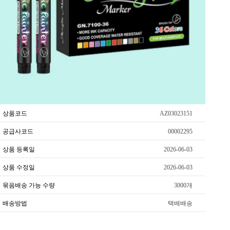
상품코드
AZ03023151
공급사코드
00002295
상품 등록일
2026-06-03
상품 수정일
2026-06-03
묶음배송 가능 수량
3000개
배송방법
택배배송