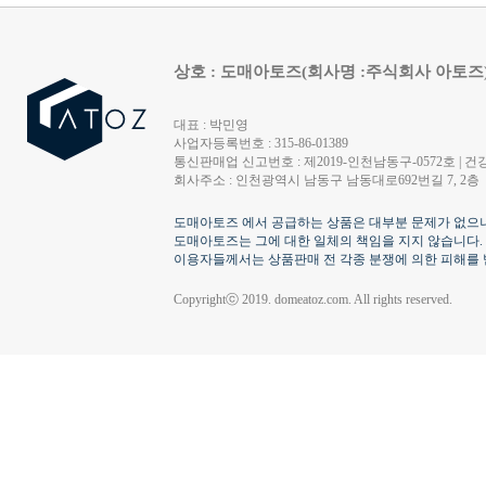
상호 : 도매아토즈(회사명 :주식회사 아토즈
대표 : 박민영
사업자등록번호 : 315-86-01389
통신판매업 신고번호 : 제2019-인천남동구-0572호 | 건강
회사주소 : 인천광역시 남동구 남동대로692번길 7, 2층
도매아토즈 에서 공급하는 상품은 대부분 문제가 없으나
도매아토즈는 그에 대한 일체의 책임을 지지 않습니다.
이용자들께서는 상품판매 전 각종 분쟁에 의한 피해를 
Copyrightⓒ 2019. domeatoz.com. All rights reserved.