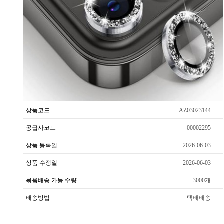
상품코드
AZ03023144
공급사코드
00002295
상품 등록일
2026-06-03
상품 수정일
2026-06-03
묶음배송 가능 수량
3000개
배송방법
택배배송