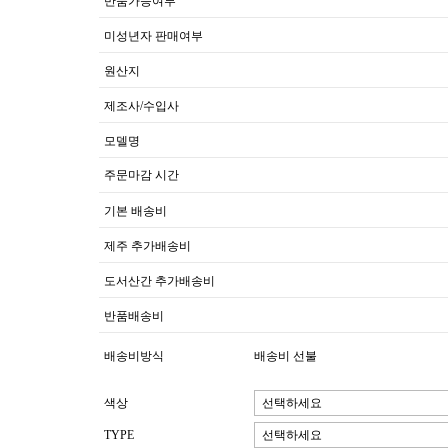
반품가능여부
미성년자 판매여부
원산지
제조사/수입사
모델명
주문마감 시간
기본 배송비
제주 추가배송비
도서산간 추가배송비
반품배송비
배송비방식
배송비 선불
색상
TYPE