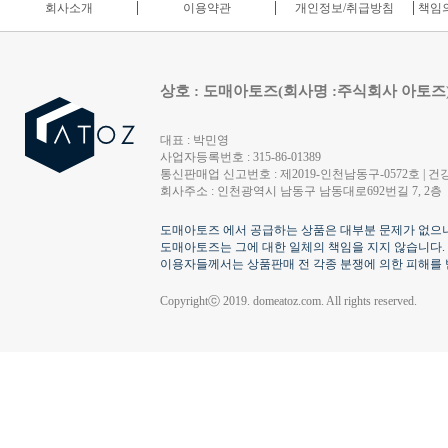
회사소개
이용약관
개인정보/취급방침
책임의
상호 : 도매아토즈(회사명 :주식회사 아토즈
대표 : 박민영
사업자등록번호 : 315-86-01389
통신판매업 신고번호 : 제2019-인천남동구-0572호 | 건강
회사주소 : 인천광역시 남동구 남동대로692번길 7, 2층
도매아토즈 에서 공급하는 상품은 대부분 문제가 없으나
도매아토즈는 그에 대한 일체의 책임을 지지 않습니다.
이용자들께서는 상품판매 전 각종 분쟁에 의한 피해를 
Copyrightⓒ 2019. domeatoz.com. All rights reserved.