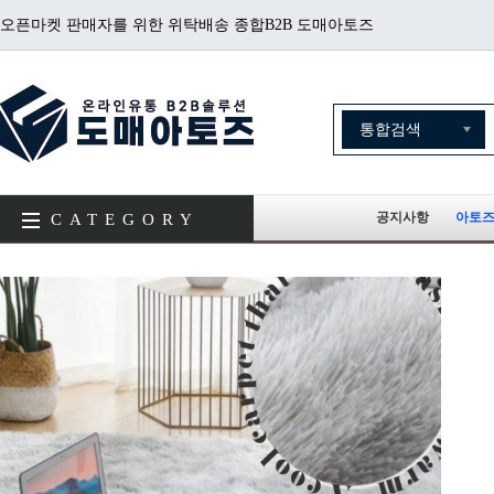
오픈마켓 판매자를 위한 위탁배송 종합B2B 도매아토즈
공지사항
아토즈
CATEGORY