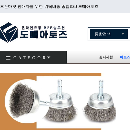
오픈마켓 판매자를 위한 위탁배송 종합B2B 도매아토즈
공지사항
아토즈
CATEGORY