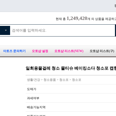
1,249,420
현재 총
개 의 상품을 제공하
아토즈 문의하기
오토샵 설정
오토샵 리스트(NEW)
오토샵 리스트(구)
일회용물걸레 청소 물티슈 베이킹소다 청소포 캡형
생활/건강 > 청소용품 > 청소포 > 청소포
도매가
과세여부
배송가능지역