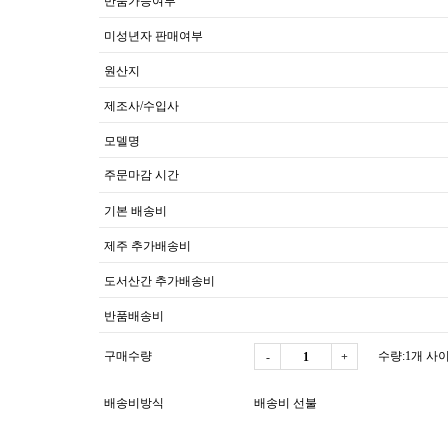
반품가능여부
미성년자 판매여부
원산지
제조사/수입사
모델명
주문마감 시간
기본 배송비
제주 추가배송비
도서산간 추가배송비
반품배송비
구매수량
수량:1개 사
-
+
배송비방식
배송비 선불