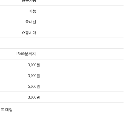
반품가능
가능
국내산
쇼핑시대
15:00분까지
3,000
원
3,000
원
5,000
원
3,000
원
이즈:대형