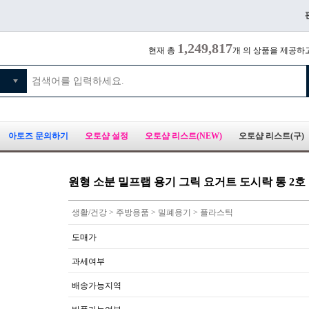
1,249,817
현재 총
개 의 상품을 제공하
아토즈 문의하기
오토샵 설정
오토샵 리스트(NEW)
오토샵 리스트(구)
원형 소분 밀프랩 용기 그릭 요거트 도시락 통 2호
생활/건강 > 주방용품 > 밀폐용기 > 플라스틱
도매가
과세여부
배송가능지역