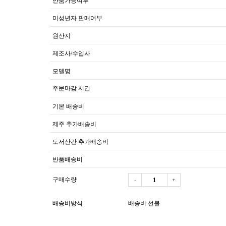
반품가능여부
미성년자 판매여부
원산지
제조사/수입사
모델명
주문마감 시간
기본 배송비
제주 추가배송비
도서산간 추가배송비
반품배송비
구매수량
-
+
배송비방식
배송비 선불