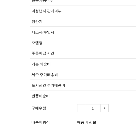
반품가능여부
미성년자 판매여부
원산지
제조사/수입사
모델명
주문마감 시간
기본 배송비
제주 추가배송비
도서산간 추가배송비
반품배송비
구매수량
-
+
배송비방식
배송비 선불