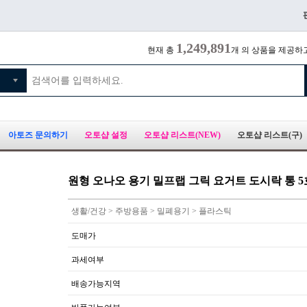
1,249,891
현재 총
개 의 상품을 제공하
아토즈 문의하기
오토샵 설정
오토샵 리스트(NEW)
오토샵 리스트(구)
원형 오나오 용기 밀프랩 그릭 요거트 도시락 통 5
생활/건강 > 주방용품 > 밀폐용기 > 플라스틱
도매가
과세여부
배송가능지역