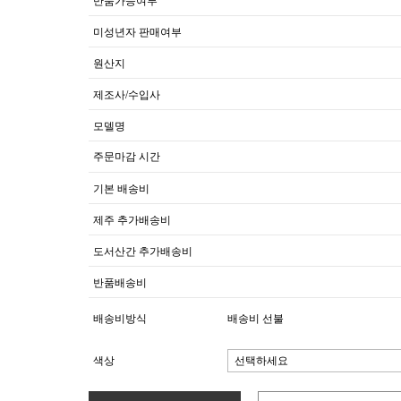
반품가능여부
미성년자 판매여부
원산지
제조사/수입사
모델명
주문마감 시간
기본 배송비
제주 추가배송비
도서산간 추가배송비
반품배송비
배송비방식
배송비 선불
색상