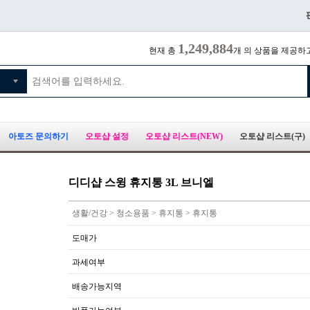
1,249,884
현재 총
개 의 상품을 제공하
아토즈 문의하기
오토샵 설정
오토샵 리스트(NEW)
오토샵 리스트(구)
디디샵 스윙 휴지통 3L 브니엘
생활/건강 > 청소용품 > 휴지통 > 휴지통
도매가
과세여부
배송가능지역