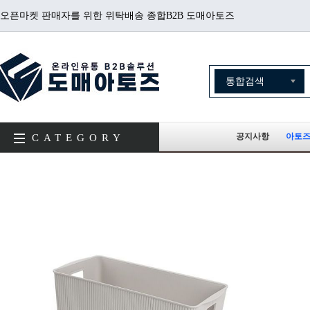
오픈마켓 판매자를 위한 위탁배송 종합B2B 도매아토즈
공지사항
아토즈
CATEGORY