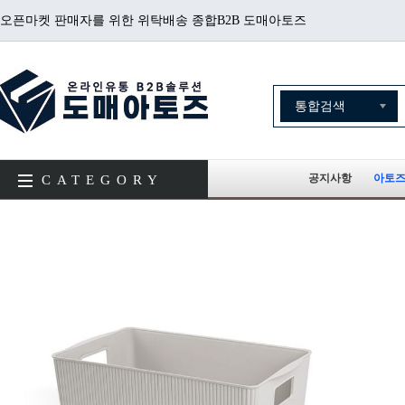
오픈마켓 판매자를 위한 위탁배송 종합B2B 도매아토즈
공지사항
아토즈
CATEGORY