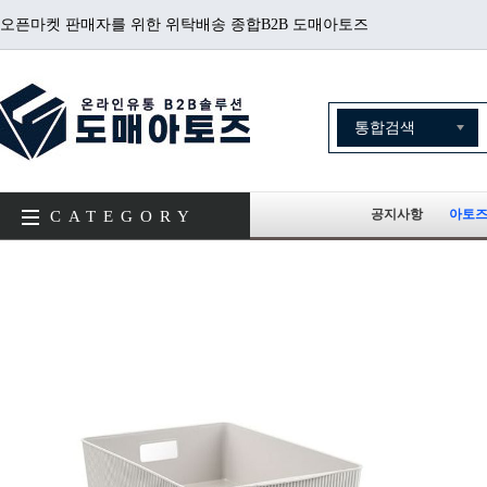
오픈마켓 판매자를 위한 위탁배송 종합B2B 도매아토즈
공지사항
아토즈
CATEGORY