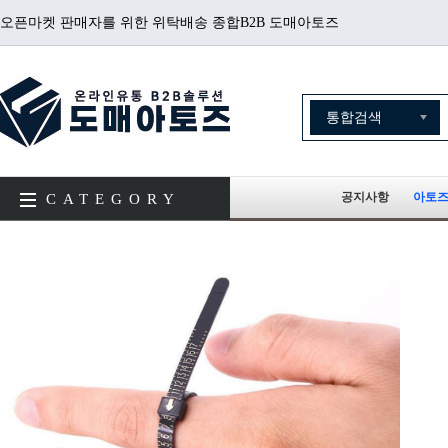
오픈마켓 판매자를 위한 위탁배송 종합B2B 도매아토즈
공지사항
아토즈
CATEGORY