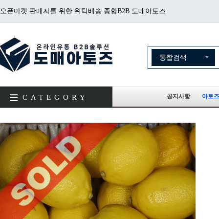
오픈마켓 판매자를 위한 위탁배송 종합B2B 도매아토즈
공지사항
아토즈
CATEGORY